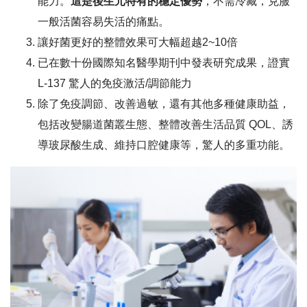
能力。
這是後生元特有的穩定優勢
，不需冷藏，克服
益
一般活菌容易失活的痛點。
源
讓好菌更好的整體效果可大幅超越2~10倍
質
®
已在數十份國際知名醫學期刊中發表研究成果，證實
)
L-137 驚人的免疫激活/調節能力
除了免疫調節、改善過敏，還有其他多種健康助益，
包括改變腸道菌叢生態、整體改善生活品質 QOL、誘
導玻尿酸生成、維持口腔健康等，驚人的多重功能。