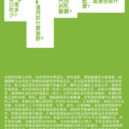
代活
配，還適合搭什
日要
的乳
麼?
適
吃多
酸菌?
用
少?
於
什
麼
族
群?
本網頁所載之
內容
，包含原料科學資訊、研究成果、實驗數據與文獻摘要，純
屬國際生化科技之客觀知識整理與學術交流，旨在提供產業專業人士內部研發
評估、配方測試與特定技術履行準備之用，屬特定且機密之技術文件，嚴禁作
其他用途。本內容僅供企業間（B2B）內部技術與規格交流，未經主管機關審
查，嚴禁轉化為任何終端產品（B2C）之對外廣告或行銷宣傳素材。本網站所
載之原料名稱、專利、認證、實驗圖表與文獻數據，其智慧財產權均分屬原權
利人所有。本網站非屬公開領域（Public Domain）之免費素材，未經正式合法
授權，任何第三人不得擅自複製、引用、改作、公開傳輸，或直接與間接將本
內容作為終端商品之功效宣稱或廣告素材。個別研究數據應依其特定試驗條
件、劑量及限制進行解讀，不應直接推論為任何食品或終端產品具有相同效
果。所述聲明尚未經美國 FDA、歐盟 EFSA 或台灣 TFDA 等主管機關評估，亦
非用於診斷、治療或預防任何疾病。 任何終端產品之標示、文宣及廣告宣稱，
使用者應自行承擔其最終商品符合銷售地國家法律之全部責任。 因未經授權擅