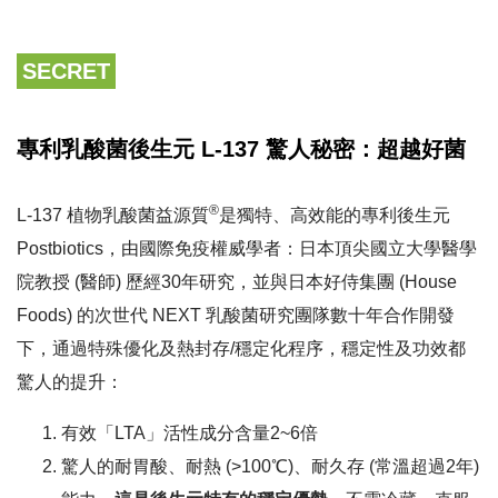
3
7
SECRET
植
物
乳
專利乳酸菌後生元 L-137 驚人秘密：超越好菌
酸
菌
®
L-137 植物乳酸菌益源質
是獨特、高效能的專利後生元
(
Postbiotics，由國際免疫權威學者：日本頂尖國立大學醫學
日
院教授 (醫師) 歷經30年研究，並與日本好侍集團 (House
本
Foods) 的次世代 NEXT 乳酸菌研究團隊數十年合作開發
專
下，通過特殊優化及熱封存/穩定化程序，穩定性及功效都
利
驚人的提升：
後
生
有效「LTA」活性成分含量2~6倍
元
驚人的耐胃酸、耐熱 (>100℃)、耐久存 (常溫超過2年)
/