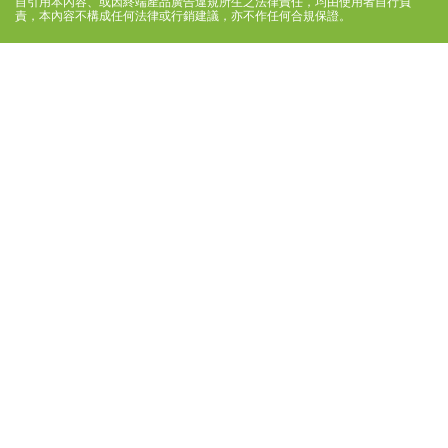
自引用本內容、或因終端產品廣告違規所生之法律責任，均由使用者自行負
責，本內容不構成任何法律或行銷建議，亦不作任何合規保證。