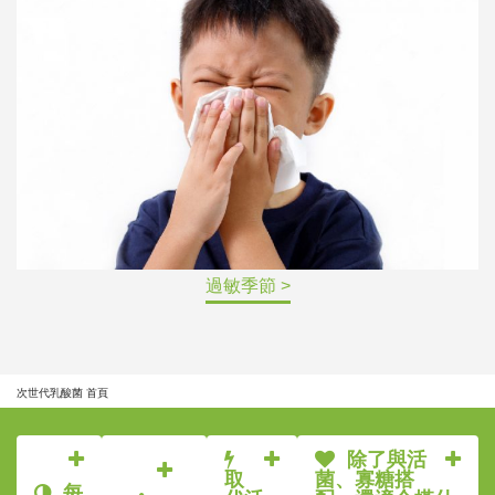
過敏季節 >
次世代乳酸菌 首頁
除了與活
取
菌、寡糖搭
每