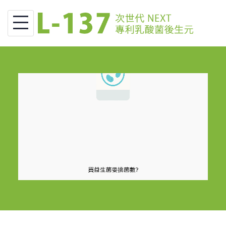
Skip
to
content
N
E
X
T
次
世
代
益
菌
L
-
1