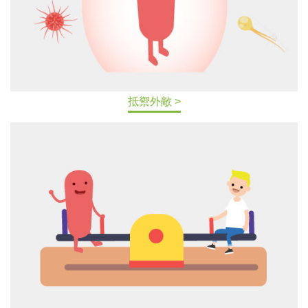
抵禦外敵 >